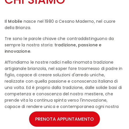
Il Mobile
nasce nel 1980 a Cesano Maderno, nel cuore
della Brianza.
Tre sono le parole chiave che contraddistinguono da
sempre la nostra storia:
tradizione, passione e
innovazione
.
Affondiamo le nostre radici nella rinomata tradizione
artigianale brianzola, nel saper fare trasmesso di padre in
figlio, capace di creare soluzioni d'arredo uniche,
realizzate con quella passione e conoscenza italiana di
una volta. Ed è proprio dalla tradizione, dalle solide basi di
competenza e conoscenza del nostro mestiere, che
prende vita la continua spinta verso l'innovazione,
capace di rendere unica e contemporanea ogni nostra
realizzazione. In ogni nostro progetto si respira la
PRENOTA APPUNTAMENTO
professionalità di oltre 45 anni di attività, la costante
ricerca e la selezione di arredi di pregio e complementi in