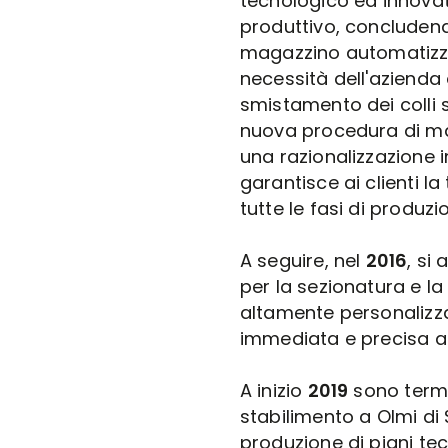
tecnologico ed innovati
produttivo, concludendo 
magazzino automatizza
necessità dell'azienda 
smistamento dei colli su
nuova procedura di m
una razionalizzazione i
garantisce ai clienti la
tutte le fasi di produzi
A seguire, nel
2016
, si
per la sezionatura e la
altamente personalizza
immediata e precisa al
A inizio
2019
sono termin
stabilimento a Olmi di 
produzione di piani te