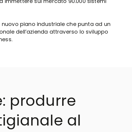
 da immettere sul mercato 90.000 sistemi
del nuovo piano industriale che punta ad un
onale dell’azienda attraverso lo sviluppo
ness.
: produrre
igianale al