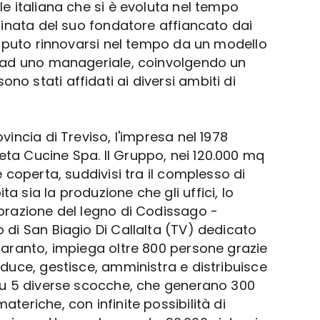
le italiana che si è evoluta nel tempo
uminata del suo fondatore affiancato dai
 saputo rinnovarsi nel tempo da un modello
e ad uno manageriale, coinvolgendo un
o stati affidati ai diversi ambiti di
vincia di Treviso, l'impresa nel 1978
ta Cucine Spa. Il Gruppo, nei 120.000 mq
e coperta, suddivisi tra il complesso di
a sia la produzione che gli uffici, lo
vorazione del legno di Codissago -
 di San Biagio Di Callalta (TV) dedicato
 Caranto, impiega oltre 800 persone grazie
oduce, gestisce, amministra e distribuisce
 su 5 diverse scocche, che generano 300
ateriche, con infinite possibilità di