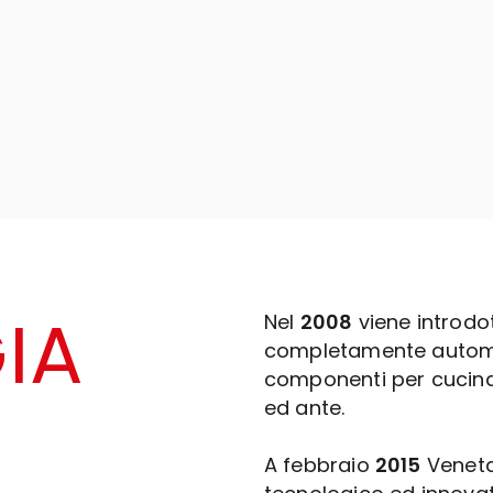
IA
Nel
2008
viene introdo
completamente automat
componenti per cucina 
ed ante.
A febbraio
2015
Veneta 