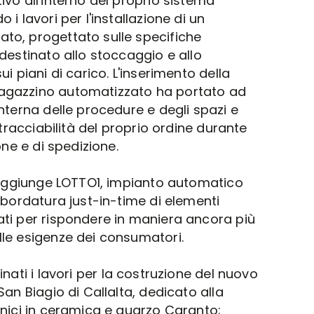
vo all'interno del proprio sistema
i lavori per l'installazione di un
to, progettato sulle specifiche
destinato allo stoccaggio e allo
i piani di carico. L'inserimento della
agazzino automatizzato ha portato ad
nterna delle procedure e degli spazi e
 tracciabilità del proprio ordine durante
one e di spedizione.
 aggiunge LOTTO1, impianto automatico
 bordatura just-in-time di elementi
ti per rispondere in maniera ancora più
le esigenze dei consumatori.
ati i lavori per la costruzione del nuovo
San Biagio di Callalta, dedicato alla
cnici in ceramica e quarzo Caranto;