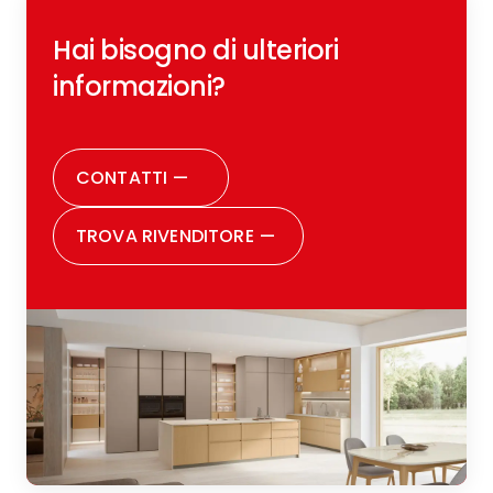
Hai bisogno di ulteriori
informazioni?
CONTATTI
—
TROVA RIVENDITORE
—