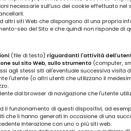
oni necessarie sull’uso dei cookie effettuato nel 
ancellarli.
d altri siti Web che dispongono di una propria in
nto-seo del Sito e che quindi non risponde di que
ioni
(file di testo)
riguardanti l'attività dell'ute
one sul sito Web
,
sullo strumento
(computer, sma
essi agli stessi siti all'eventuale successiva visi
 l'utente (o altri utenti che utilizzano il medes
zzo.
ente dal browser di navigazione che l'utente util
 ed il funzionamento di questi dispositivi, ad ese
iti che li hanno generati in occasione di una suc
dente interazione con uno o più siti web.