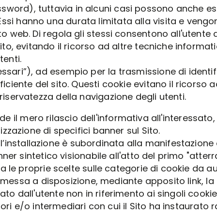
ord), tuttavia in alcuni casi possono anche esser
ssi hanno una durata limitata alla visita e vengon
to web. Di regola gli stessi consentono all'utente 
sito, evitando il ricorso ad altre tecniche informa
tenti.
essari”), ad esempio per la trasmissione di identif
ficiente del sito. Questi cookie evitano il ricorso 
riservatezza della navigazione degli utenti.
iede il mero rilascio dell'informativa all'interessa
zazione di specifici banner sul Sito.
, l’installazione è subordinata alla manifestazion
er sintetico visionabile all'atto del primo "atterra
 le proprie scelte sulle categorie di cookie da au
è messa a disposizione, mediante apposito link, la
dall'utente non in riferimento ai singoli cookie i
ori e/o intermediari con cui il Sito ha instaurato 