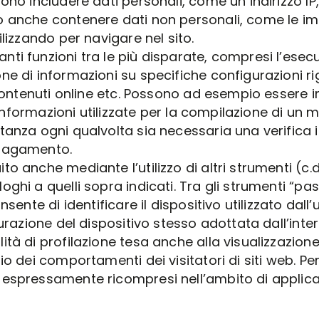
ono includere dati personali, come un indirizzo IP
 anche contenere dati non personali, come le imp
lizzando per navigare nel sito.
i funzioni tra le più disparate, compresi l’esecuz
ne di informazioni su specifiche configurazioni ri
 contenuti online etc. Possono ad esempio essere im
 informazioni utilizzate per la compilazione di un 
tanza ogni qualvolta sia necessaria una verifica
 pagamento.
anche mediante l’utilizzo di altri strumenti (c.d. “
i a quelli sopra indicati. Tra gli strumenti “passiv
sente di identificare il dispositivo utilizzato dall
gurazione del dispositivo stesso adottata dall’inte
ità di profilazione tesa anche alla visualizzazio
dei comportamenti dei visitatori di siti web. Per tal
 espressamente ricompresi nell’ambito di applicaz