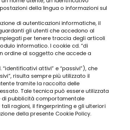
, un nome utente, un identificativo
ostazioni della lingua o informazioni sul
ione di autenticazioni informatiche, il
guardanti gli utenti che accedono al
piegati per tenere traccia degli articoli
modulo informatico. I cookie cd. “di
 in ordine al soggetto che accede a
identificativi attivi” e “passivi”), che
i”, risulta sempre più utilizzato il
’utente tramite la raccolta delle
ressato. Tale tecnica può essere utilizzata
ne di pubblicità comportamentale
i ragioni, il fingerprinting e gli ulteriori
ione della presente Cookie Policy.