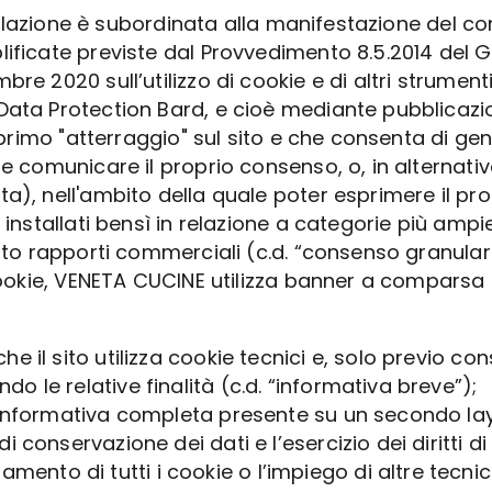
nstallazione è subordinata alla manifestazione del 
lificate previste dal Provvedimento 8.5.2014 del 
re 2020 sull’utilizzo di cookie e di altri strument
Data Protection Bard, e cioè mediante pubblicazio
l primo "atterraggio" sul sito e che consenta di ge
nte comunicare il proprio consenso, o, in alterna
ta), nell'ambito della quale poter esprimere il p
 installati bensì in relazione a categorie più amp
rato rapporti commerciali (c.d. “consenso granular
i cookie, VENETA CUCINE utilizza banner a compar
che il sito utilizza cookie tecnici e, solo previo co
do le relative finalità (c.d. “informativa breve”);
l’informativa completa presente su un secondo layer
di conservazione dei dati e l’esercizio dei diritti 
mento di tutti i cookie o l’impiego di altre tecni