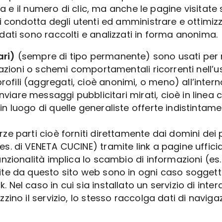
 e il numero di clic, ma anche le pagine visitate sul
 condotta degli utenti ed amministrare e ottimizzar
ati sono raccolti e analizzati in forma anonima.
ari)
(sempre di tipo permanente) sono usati per r
he azioni o schemi comportamentali ricorrenti nell’u
rofili (aggregati, cioè anonimi, o meno) all’inter
viare messaggi pubblicitari mirati, cioè in linea 
in luogo di quelle generaliste offerte indistintame
terze parti cioè forniti direttamente dai domini d
es. di VENETA CUCINE) tramite link a pagine ufficia
unzionalità implica lo scambio di informazioni (es. te
isite da questo sito web sono in ogni caso soggett
. Nel caso in cui sia installato un servizio di inte
zzino il servizio, lo stesso raccolga dati di naviga