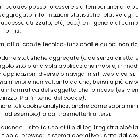
tali cookies possono essere sia temporanei che p
ggregato informazioni statistiche relative agli 
accesso utilizzato, età, ecc.) e in genere al comp
forniti.
milati ai cookie tecnico-funzionali e quindi non r
durre statistiche aggregate (cioè senza diretta e
singolo sito o una sola applicazione mobile, in mo
 applicazioni diverse o naviga in siti web diversi;
e sia riferibile non soltanto ad uno, bensì a più di
tà informatica del soggetto che lo riceve (es. vien
izzo IP all’interno del cookie);
are tali cookie analytics, anche come sopra minimi
siti, ad esempio) o dal trasmetterli a terzi.
uando il sito fa uso di file di log (registra cioè 
 IP, tipo di browser, sistema operativo usato dal de