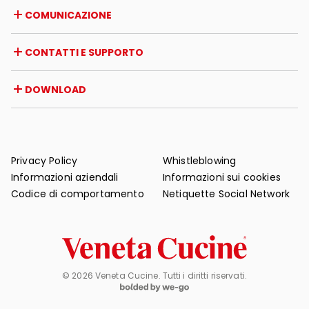
Opportunità di lavoro
Italia
COMUNICAZIONE
Certificazioni
Estero
Iniziative dei rivenditori
Magazine
CONTATTI E SUPPORTO
News
Rassegna stampa
Contatti
DOWNLOAD
Garanzia
Supporto post-vendita
Cataloghi
FAQ
Manuali d'uso e manutenzione
Consigli di manutenzione
Privacy Policy
Whistleblowing
Informazioni aziendali
Informazioni sui cookies
Codice di comportamento
Netiquette Social Network
© 2026 Veneta Cucine. Tutti i diritti riservati.