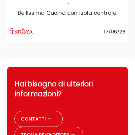
"
Bellissima Cucina con isola centrale.
s
Gianluca
17/06/26
R
Hai bisogno di ulteriori
c
o
informazioni?
r
CONTATTI
—
TROVA RIVENDITORE
—