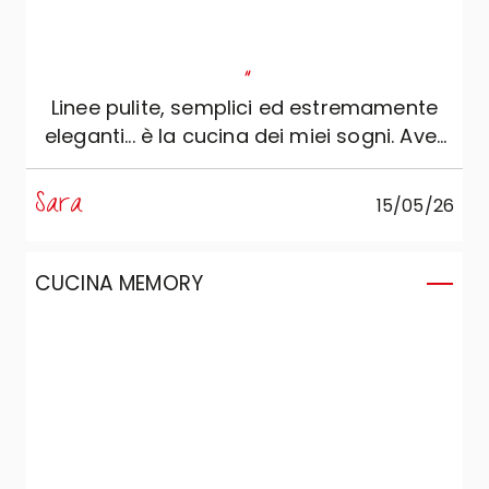
"
Linee pulite, semplici ed estremamente
eleganti... è la cucina dei miei sogni. Aver
scelto Veneta Cucine è stata una
decisione che rifarei a occhi chiusi: c’è
Sara
15/05/26
una cura dei dettagli che si nota in ogni
elemento. Un grazie speciale va a Lorenzo
di Veneta Cucine Rubano che, con la sua
CUCINA MEMORY
gentilezza e professionalità, mi ha
accompagnato nella scelta e nella
progettazione della mia prima cucina.
Grazie di cuore!!