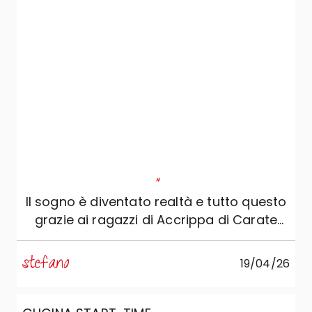
"
Il sogno è diventato realtà e tutto questo
grazie ai ragazzi di Accrippa di Carate
Brianza, i quali, sono riusciti ad esaudire il
mio desiderio: una cucina fantastica!
stefano
19/04/26