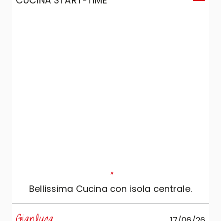
CUCINA START-TIME
"
Bellissima Cucina con isola centrale.
Gianluca
17/06/26