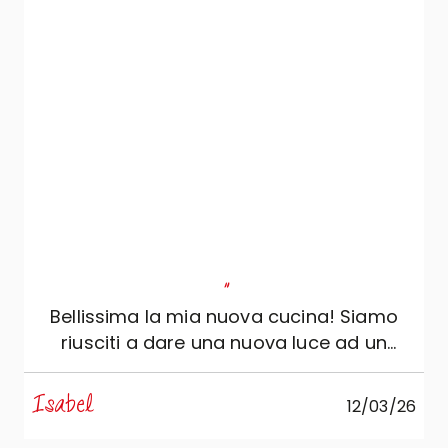
anche nei piccoli dettagli che da soli non
saremmo riusciti a valutare e, grazie alla
sua esperienza e al suo amore per
questo lavoro – che riesce a trasmettere
in modo autentico e coinvolgente – ha
sempre saputo proporre le soluzioni
migliori per le nostre esigenze. Grazie
ancora. Un grande grazie va anche a Enzo
per il montaggio della cucina:
professionale, preciso e meticoloso in
ogni fase del lavoro. Ha lavorato con
"
grande attenzione, pulizia e rispetto degli
Bellissima la mia nuova cucina! Siamo
spazi, curando ogni dettaglio e
riusciti a dare una nuova luce ad un
assicurandosi che tutto fosse
ambiente così piccolo e con delle altezze
perfettamente allineato e funzionante.
ridotte. La professionalità e la cura per i
Un’esperienza davvero positiva che
Isabel
12/03/26
dettagli di Massimo è stato il punto di
consiglio senza esitazioni!
forza per realizzare una cucina davvero di