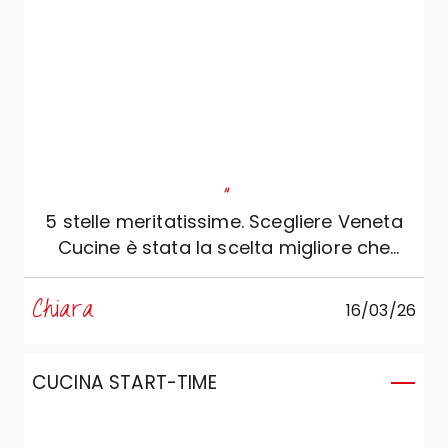
"
5 stelle meritatissime. Scegliere Veneta
Cucine è stata la scelta migliore che
potessimo fare: materiali di altissima
qualità, finiture impeccabili e una cura dei
Chiara
16/03/26
dettagli che si nota in ogni elemento. Un
ringraziamento speciale va ad Angela,
che ci ha accompagnato in tutto il
CUCINA START-TIME
percorso con competenza, pazienza e
grande disponibilità. Ci ha consigliato