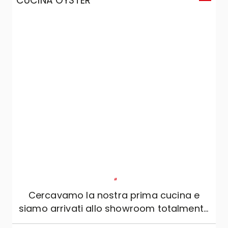
CUCINA OYSTER
C
"
Cercavamo la nostra prima cucina e
siamo arrivati allo showroom totalmente
impreparati: non avremmo mai