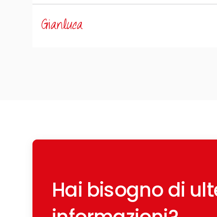
Gianluca
Hai bisogno di ulte
informazioni?