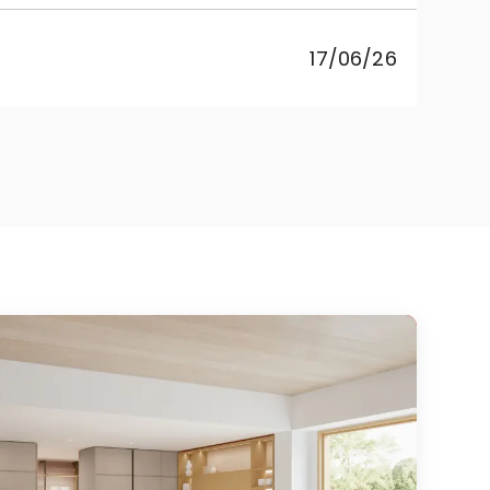
va 
17/06/26
Sar