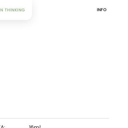
INFO
N THINKING
A:
16m²