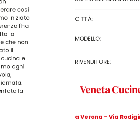
non
erare così
mo iniziato
CITTÀ:
erenza l'ha
tto la
MODELLO:
te che non
to il
 cucina e
RIVENDITORE:
iamo ogni
vola,
iornata.
ntata la
a Verona - Via Rodig