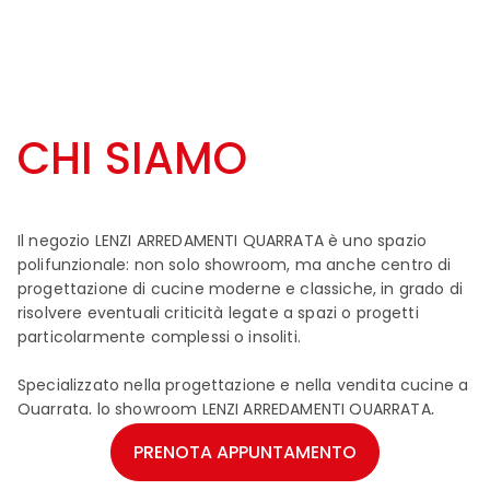
CHI SIAMO
Il negozio LENZI ARREDAMENTI QUARRATA è uno spazio
polifunzionale: non solo showroom, ma anche centro di
progettazione di cucine moderne e classiche, in grado di
risolvere eventuali criticità legate a spazi o progetti
particolarmente complessi o insoliti.
Specializzato nella progettazione e nella vendita cucine a
Quarrata, lo showroom LENZI ARREDAMENTI QUARRATA,
situato in Via Montalbano, 416 a QUARRATA, offre la
PRENOTA APPUNTAMENTO
possibilità di vedere e toccare con mano ambienti
progettati secondo le più importanti novità del settore e