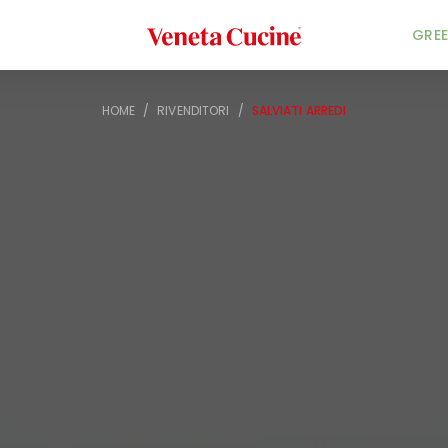
Veneta Cucine
GREE
HOME
/
RIVENDITORI
/
SALVIATI ARREDI