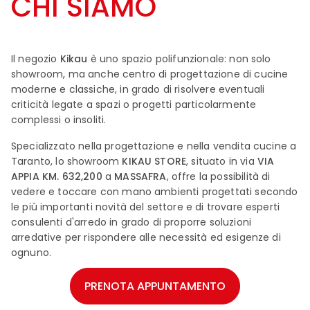
CHI SIAMO
Il negozio
Kikau
è uno spazio polifunzionale: non solo
showroom, ma anche centro di progettazione di cucine
moderne e classiche, in grado di risolvere eventuali
criticità legate a spazi o progetti particolarmente
complessi o insoliti.
Specializzato nella progettazione e nella vendita cucine a
Taranto, lo showroom
KIKAU STORE
, situato in via
VIA
APPIA KM. 632,200
a
MASSAFRA
, offre la possibilità di
vedere e toccare con mano ambienti progettati secondo
le più importanti novità del settore e di trovare esperti
consulenti d'arredo in grado di proporre soluzioni
arredative per rispondere alle necessità ed esigenze di
ognuno.
Vieni a trovarci in showroom o contattaci per un
PRENOTA APPUNTAMENTO
appuntamento al numero
099 88 03 864
o scrivendo
all’e-mail
info@kikaustore.it
.