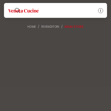
Veneta Cucine
HOME
/
RIVENDITORI
/
KIKAU STORE