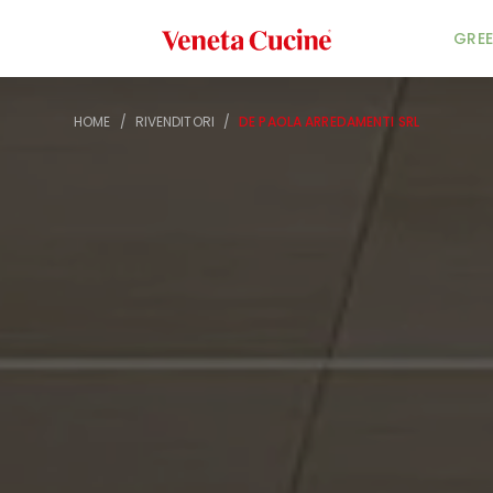
Veneta Cucine
GREE
HOME
/
RIVENDITORI
/
DE PAOLA ARREDAMENTI SRL