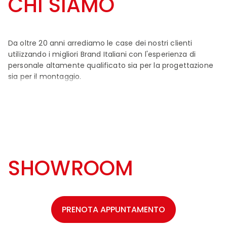
CHI SIAMO
Da oltre 20 anni arrediamo le case dei nostri clienti
utilizzando i migliori Brand Italiani con l'esperienza di
personale altamente qualificato sia per la progettazione
sia per il montaggio.
SHOWROOM
Oltre 60 modelli di cucine esposti di Veneta Cucine e
PRENOTA APPUNTAMENTO
molti arredi completi dei migliori Brand. Un negozio