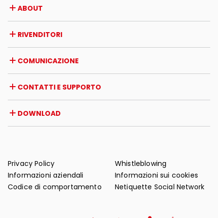
ABOUT
Azienda
RIVENDITORI
Premi e riconoscimenti
Opportunità di lavoro
Italia
COMUNICAZIONE
Certificazioni
Estero
Iniziative dei rivenditori
Magazine
CONTATTI E SUPPORTO
News
Rassegna stampa
Contatti
DOWNLOAD
Garanzia
Supporto post-vendita
Cataloghi
FAQ
Manuali d'uso e manutenzione
Consigli di manutenzione
Privacy Policy
Whistleblowing
Informazioni aziendali
Informazioni sui cookies
Codice di comportamento
Netiquette Social Network