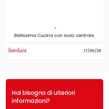
"
Bellissima Cucina con isola centrale.
s
Gianluca
17/06/26
R
Hai bisogno di ulteriori
c
o
informazioni?