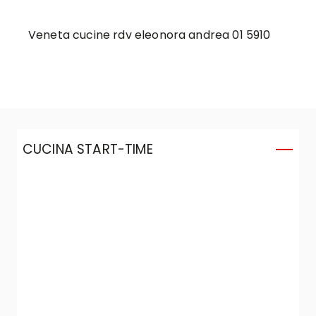
Veneta cucine rdv eleonora andrea 01 5910
CUCINA START-TIME
C