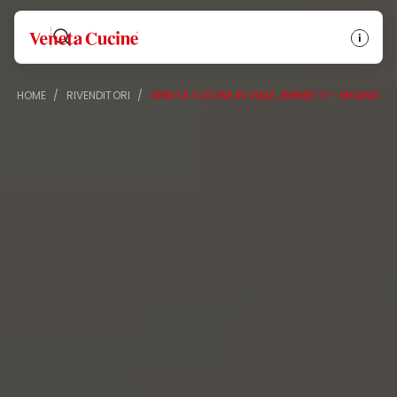
Veneta Cucine
HOME
/
RIVENDITORI
/
VENETA CUCINE IN VIALE JENNER 17 - MILANO