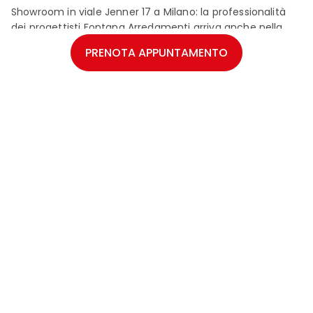
Showroom in viale Jenner 17 a Milano: la professionalità
dei progettisti Fontana Arredamenti arriva anche nella
zona Nord della città. Un grande spazio espositivo per
PRENOTA APPUNTAMENTO
toccare con mano tutta la qualità dei migliori modelli
Veneta Cucine.
PARCHEGGIO INTERNO
Chiedi un appuntamento per creare la tua cucina con un
arredatore.
SHOWROOM