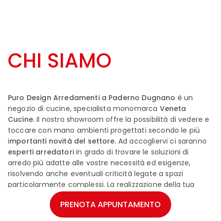
CHI SIAMO
Puro Design Arredamenti a Paderno Dugnano
è un
negozio di cucine, specialista monomarca
Veneta
Cucine.
Il nostro showroom offre la possibilità di vedere e
toccare con mano ambienti progettati secondo le più
i
mportanti novità del settore
. Ad accogliervi ci saranno
esperti arredatori
in grado di trovare le soluzioni di
arredo più adatte alle vostre necessità ed esigenze,
risolvendo anche eventuali criticità legate a spazi
particolarmente complessi. La realizzazione della tua
cucina sarà
unica, creata su misura per te con lo stile
PRENOTA APPUNTAMENTO
che più ti caratterizza: classico, moderno,
contemporaneo, industriale.
..
Veneta Cucine
propone il