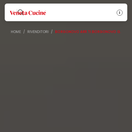
Veneta Cucine
HOME
/
RIVENDITORI
/
BORGONOVO ARR.TI BORGONOVO G.