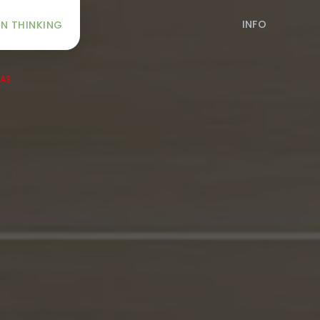
INFO
N THINKING
SAS