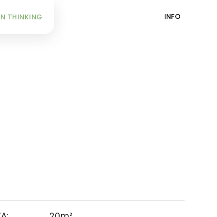
INFO
N THINKING
A:
20m²