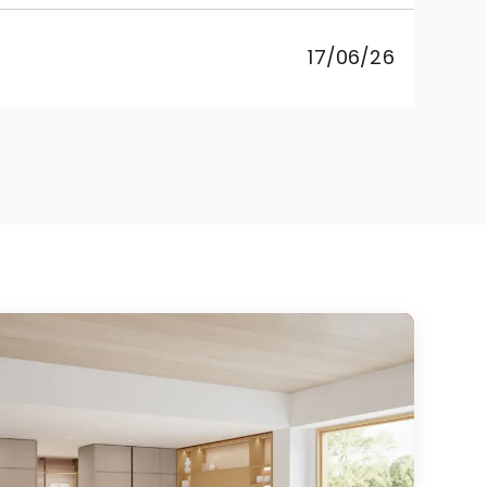
pr
17/06/26
co
Rebe
cuci