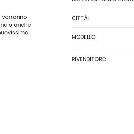
li vorranno
CITTÀ:
gnalo anche
nuovissimo
MODELLO:
RIVENDITORE: