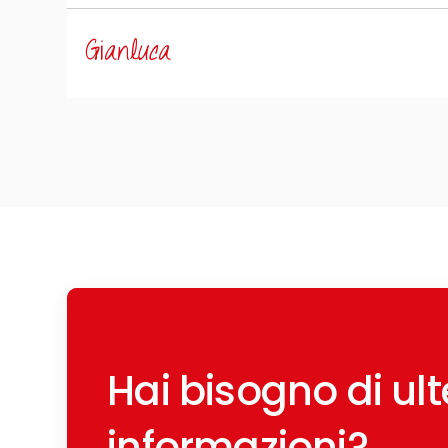
Gianluca
Hai bisogno di ulte
informazioni?