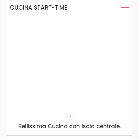
CUCINA START-TIME
C
"
Bellissima Cucina con isola centrale.
s