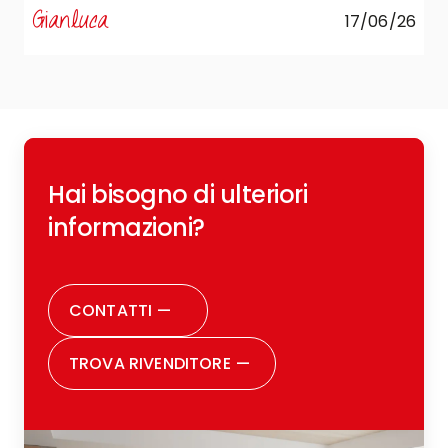
Gianluca
17/06/26
R
Hai bisogno di ulteriori
c
o
informazioni?
r
CONTATTI
—
TROVA RIVENDITORE
—