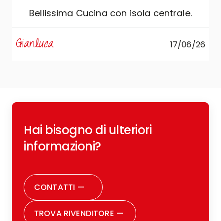
"
Bellissima Cucina con isola centrale.
s
Gianluca
17/06/26
R
Hai bisogno di ulteriori
c
o
informazioni?
r
CONTATTI
—
TROVA RIVENDITORE
—