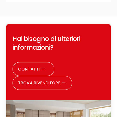
R
Hai bisogno di ulteriori
c
o
informazioni?
r
CONTATTI
—
TROVA RIVENDITORE
—