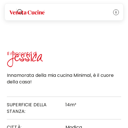
Veneta Cucine
Jessica
Il racconto di
Innamorata della mia cucina Minimal, è il cuore
della casa!
SUPERFICIE DELLA
14m²
STANZA:
CITTÀ:
Modica