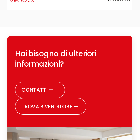
R
Hai bisogno di ulteriori
c
o
informazioni?
r
CONTATTI
—
TROVA RIVENDITORE
—