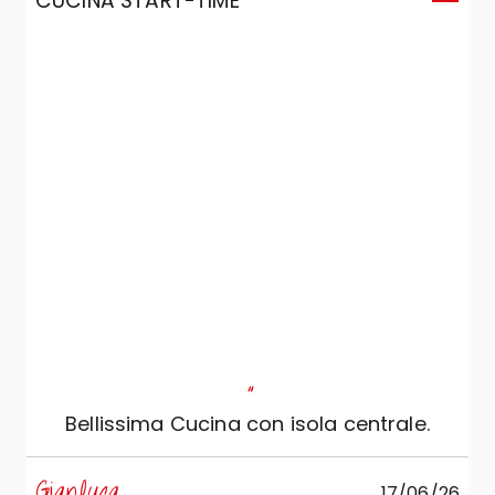
CUCINA START-TIME
C
"
Bellissima Cucina con isola centrale.
s
Gianluca
17/06/26