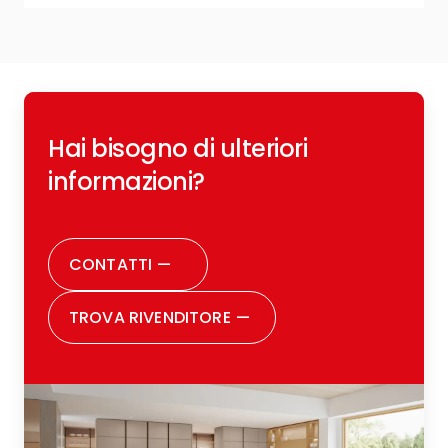
R
Hai bisogno di ulteriori
c
o
informazioni?
r
CONTATTI
—
TROVA RIVENDITORE
—