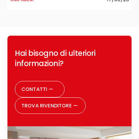
R
Hai bisogno di ulteriori
c
o
informazioni?
r
CONTATTI
—
TROVA RIVENDITORE
—