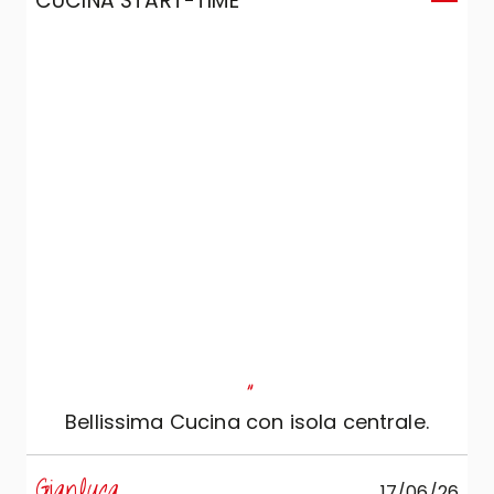
CUCINA START-TIME
C
"
Bellissima Cucina con isola centrale.
s
Gianluca
17/06/26