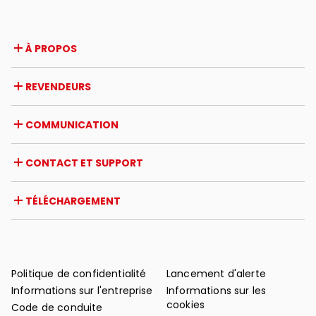
positive à tous points de vue.
À PROPOS
Entreprise
REVENDEURS
Prix et reconnaissances
Opportunités de carrière
Italie
COMMUNICATION
Certifications
Étranger
Initiatives des revendeurs
Magazine
CONTACT ET SUPPORT
Actualités
Revue de presse
Contact
TÉLÉCHARGEMENT
Garantie
Support après-vente
Catalogues
FAQ
Manuels d'utilisation et d'entretien
Conseils d'entretien
Politique de confidentialité
Lancement d'alerte
Informations sur l'entreprise
Informations sur les
cookies
Code de conduite