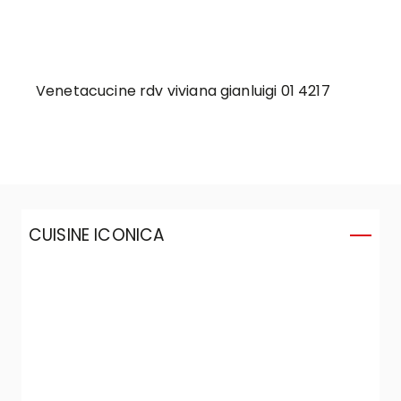
Venetacucine rdv viviana gianluigi 01 4217
CUISINE ICONICA
C