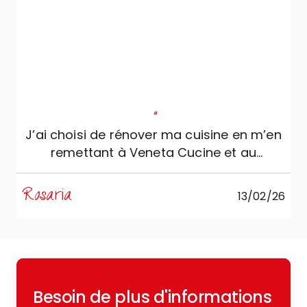
"
J’ai choisi de rénover ma cuisine en m’en
remettant à Veneta Cucine et au
professionnalisme, sérieux et
compétence de Mobili Zugaro, et je ne
Rosaria
M
13/02/26
pourrais pas être plus satisfaite. La
cuisine est simplement splendide :
soignée dans les moindres détails et
extrêmement fonctionnelle, conçue pour
répondre parfaitement à mes exigences
Besoin de plus d'informations
quotidiennes. Un remerciement spécial à