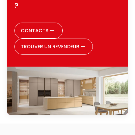
Roberto qui m’a accompagnée (et
?
supportée !) pendant une année entière
avec patience, disponibilité et grande
attention, m’aidant à prendre chaque
CONTACTS
—
décision avec sérénité. Aujourd’hui je peux
dire être pleinement satisfaite de tous les
TROUVER UN REVENDEUR
—
choix que j’ai faits. Je souhaite remercier
aussi toute la famille Zugaro : vraiment,
parce qu’ils sont incontestablement une
grande famille, et cela se perçoit dès la
première rencontre. Ils vous font sentir
acceptée, écoutée, et suivie avec soin
durant toutes les phases du parcours. Je
conseille vivement à quiconque est en
train de penser à rénover sa cuisine ou à
en acheter une pour la première fois de
leur faire confiance : une expérience