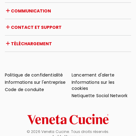
Opportunités de carrière
Italie
COMMUNICATION
Certifications
Étranger
Initiatives des revendeurs
Magazine
CONTACT ET SUPPORT
Actualités
Revue de presse
Contact
TÉLÉCHARGEMENT
Garantie
Support après-vente
Catalogues
FAQ
Manuels d'utilisation et d'entretien
Conseils d'entretien
Politique de confidentialité
Lancement d'alerte
Informations sur l'entreprise
Informations sur les
cookies
Code de conduite
Netiquette Social Network
© 2026 Veneta Cucine. Tous droits réservés.