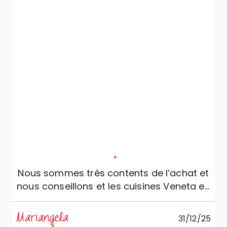
plusieurs fois et en outre il est venu à de
nombreuses reprises contrôler les
travaux de rénovation des locaux, de
manière à pouvoir indiquer avec précision
la position des prises, des interrupteurs,
des tuyaux et des branchements de l’eau.
Tout est résulté parfait au moment du
montage.
"
Nous sommes très contents de l’achat et
nous conseillons et les cuisines Veneta et,
surtout, le point de vente
Mariangela
31/12/25