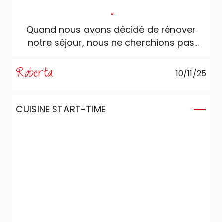
"
Quand nous avons décidé de rénover
notre séjour, nous ne cherchions pas
simplement de beaux meubles. Nous
voulions créer un espace qui nous ferait
Roberta
10/11/25
du bien : accueillant, confortable et en
mesure de refléter notre personnalité.
C’est pourquoi nous nous sommes
CUISINE START-TIME
adressés à Marzorati Home Design, où
Lorenzo et Serenella nous ont suivis avec
une grande disponibilité, compétence et
attention. Ils nous ont vraiment écoutés,
nous donnant des conseils intelligents et
patients, et ils ont collaboré avec nous
pour concevoir une cuisine et un séjour
qui, aujourd’hui, sont devenus le cœur de