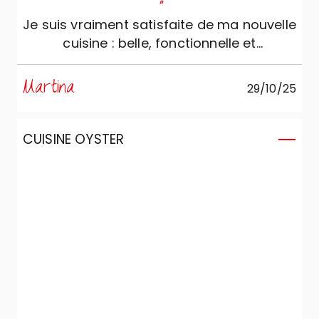
"
Je suis vraiment satisfaite de ma nouvelle
cuisine : belle, fonctionnelle et
accueillante. Elle est devenue le véritable
cœur de la maison. Le design moderne et
Martina
29/10/25
élégant, avec des lignes propres et des
couleurs neutres, rend l’espace lumineux
et agréable à vivre. Merci Veneta !
CUISINE OYSTER