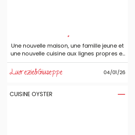
"
Une nouvelle maison, une famille jeune et
une nouvelle cuisine aux lignes propres et
minimales, aux couleurs chaudes et
naturelles. Environnement fonctionnel et
Lucrezie&Giuseppe
04/01/26
élégant prêt à accueillir des moments en
famille et de convivialité !
CUISINE OYSTER