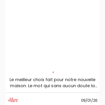
de travail en céramique Salentina rendent
l’environnement cohérent et raffiné. Nous
remercions du fond du cœur Veneta
Cucine et Roberto de Mobili Zugaro qui
avec patience et professionnalisme nous
a guidés pour obtenir ce résultat.
"
Le meilleur choix fait pour notre nouvelle
maison. Le mot qui sans aucun doute la
caractérise est « élégance ». Cristina est
la personne dont nous avions vraiment
Alice
09/01/26
besoin : gentille et très compétente, elle a