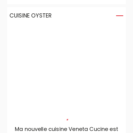
su parfaitement identifier nos exigences,
en les adaptant au projet.
CUISINE OYSTER
"
Ma nouvelle cuisine Veneta Cucine est