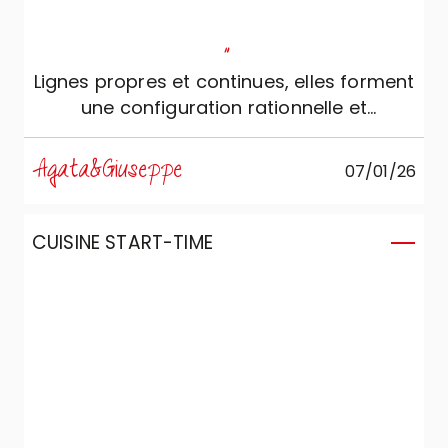
"
Lignes propres et continues, elles forment
une configuration rationnelle et
ergonomique, conçue pour qui aime la
beauté silencieuse et la fonctionnalité
Agata&Giuseppe
07/01/26
absolue.
CUISINE START-TIME