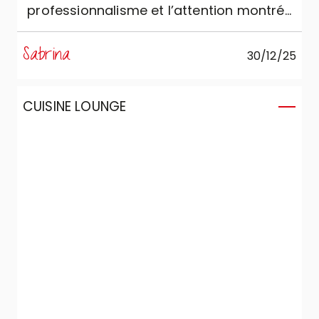
professionnalisme et l’attention montrés
lors de la phase de vente et dans le soin
réservé au montage et à la préparation
Sabrina
30/12/25
du produit. Je juge excellente la qualité du
produit !
CUISINE LOUNGE