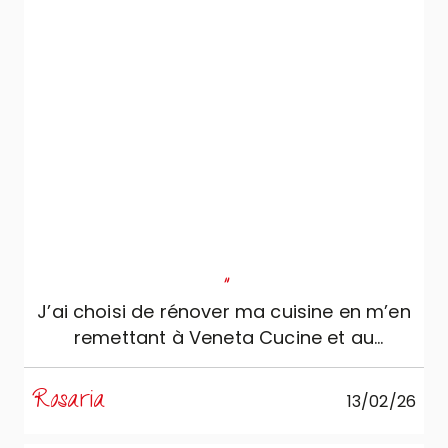
"
J’ai choisi de rénover ma cuisine en m’en
remettant à Veneta Cucine et au
professionnalisme, sérieux et
compétence de Mobili Zugaro, et je ne
Rosaria
13/02/26
pourrais pas être plus satisfaite. La
cuisine est simplement splendide :