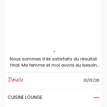
"
Nous sommes très satisfaits du résultat
final. Ma femme et moi avons eu besoin
d’au moins deux mois, à partir du premier
rendez-vous avec Daniele, pour
Donato
01/01/26
concevoir notre cuisine, qui ensuite a été
modifiée et remodifiée plusieurs fois. Que
dire ? Daniele a toujours été très attentif
CUISINE LOUNGE
à nos exigences : il a revu le projet initial