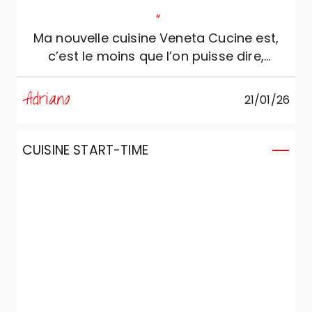
"
Ma nouvelle cuisine Veneta Cucine est,
c’est le moins que l’on puisse dire,
merveilleuse. À ce sujet je remercie la
conceptrice Luisella de Accrippa
Adriano
21/01/26
Arredamenti qui a réussi à traduire
parfaitement mon idée de cuisine en une
cuisine Veneta Cucine. Merci
CUISINE START-TIME