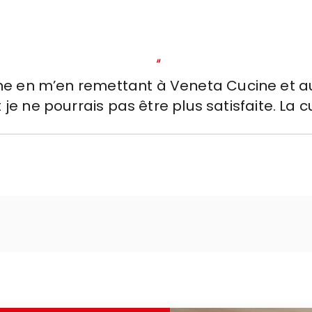
"
ine en m’en remettant à Veneta Cucine et a
e ne pourrais pas être plus satisfaite. La 
ls et extrêmement fonctionnelle, conçue 
erciement spécial à Roberto qui m’a accom
 disponibilité et grande attention, m’aida
être pleinement satisfaite de tous les choix q
 vraiment, parce qu’ils sont incontestablemen
. Ils vous font sentir acceptée, écoutée, et 
e vivement à quiconque est en train de pen
ois de leur faire confiance : une expérience