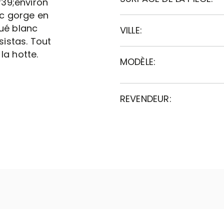
#39;environ
c gorge en
qué blanc
VILLE:
istas. Tout
la hotte.
MODÈLE:
REVENDEUR: