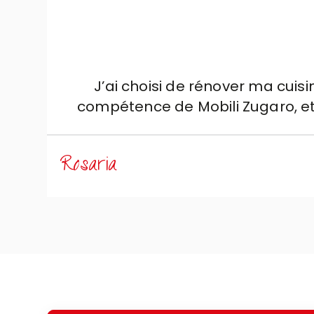
J’ai choisi de rénover ma cuis
compétence de Mobili Zugaro, et j
soignée dans les moindres détai
exigences quotidiennes. Un rem
Rosaria
une année entière avec patience,
sérénité. Aujourd’hui je peux dire 
aussi toute la famille Zugaro :
perçoit dès la première rencontre
phases du parcours. Je conseill
acheter une pour la première f