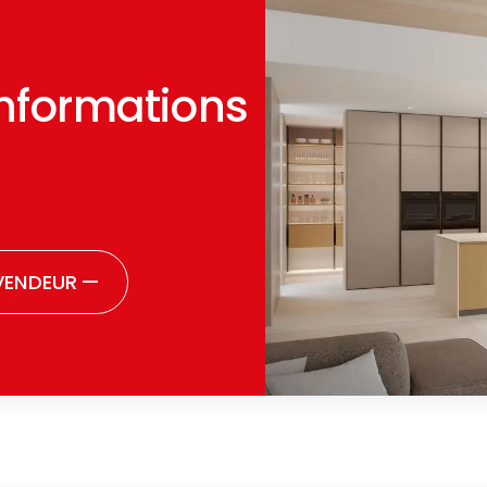
informations
VENDEUR
—