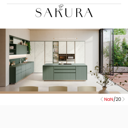
NaN
/
20