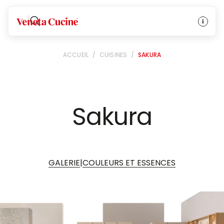
Veneta Cucine
ACCUEIL
/
CUISINES
/
SAKURA
Sakura
|
GALERIE
COULEURS ET ESSENCES