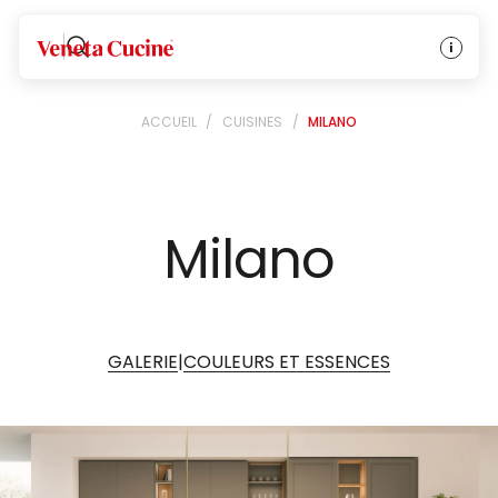
Veneta Cucine
ACCUEIL
/
CUISINES
/
MILANO
Milano
|
GALERIE
COULEURS ET ESSENCES