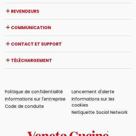
Entreprise
REVENDEURS
Prix et reconnaissances
Opportunités de carrière
Italie
COMMUNICATION
Certifications
Étranger
Initiatives des revendeurs
Magazine
CONTACT ET SUPPORT
Actualités
Revue de presse
Contact
TÉLÉCHARGEMENT
Garantie
Support après-vente
Catalogues
FAQ
Manuels d'utilisation et d'entretien
Conseils d'entretien
Politique de confidentialité
Lancement d'alerte
Informations sur l'entreprise
Informations sur les
cookies
Code de conduite
Netiquette Social Network