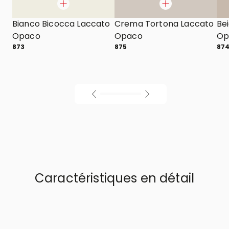
Bianco Bicocca Laccato
Crema Tortona Laccato
Be
Opaco
Opaco
Op
873
875
87
Caractéristiques en détail
01
/
02