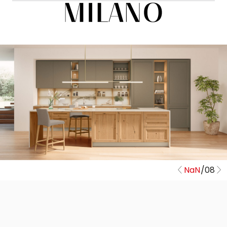
NaN
/
08