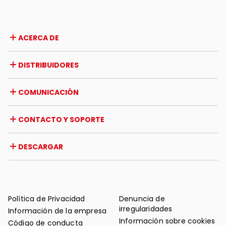
positiva bajo cualquier punto de vista.
ACERCA DE
Empresa
DISTRIBUIDORES
Premios y reconocimientos
Oportunidades de trabajo
Italia
COMUNICACIÓN
Certificaciones
Extranjero
Iniciativas de distribuidores
Revista
CONTACTO Y SOPORTE
Noticias
Reseña de prensa
Contacto
DESCARGAR
Garantía
Soporte post-venta
Catálogos
FAQ
Manuales de uso y mantenimiento
Consejos de mantenimiento
Política de Privacidad
Denuncia de
irregularidades
Información de la empresa
Información sobre cookies
Código de conducta