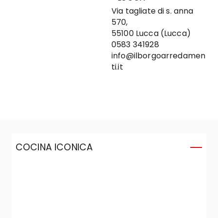
Via tagliate di s. anna
570,
55100 Lucca (Lucca)
0583 341928
info@ilborgoarredamen
ti.it
COCINA ICONICA
C