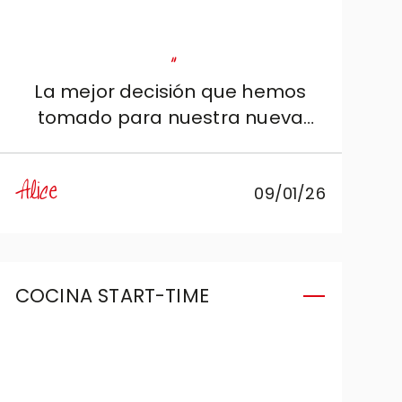
"
La mejor decisión que hemos
tomado para nuestra nueva
casa. La palabra que la define
es, sin ninguna duda, elegancia.
Alice
09/01/26
Cristina es la persona que
realmente necesitábamos:
amable y muy preparada, supo
reconocer perfectamente
COCINA START-TIME
nuestras exigencias y
adaptarlas al proyecto.