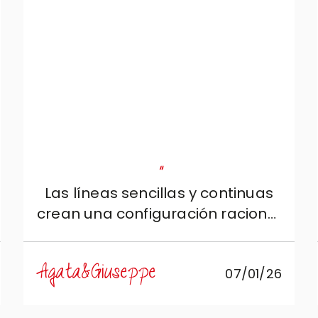
refinado. Agradecemos
sinceramente a Veneta Cucine y
a Roberto de Mobili Zugaro, que
con paciencia y profesionalidad
nos han guiado para alcanzar
este resultado.
"
Las líneas sencillas y continuas
crean una configuración racional
y ergonómica, pensada para
quienes aman la belleza
Agata&Giuseppe
07/01/26
silenciosa y la practicidad
absoluta.