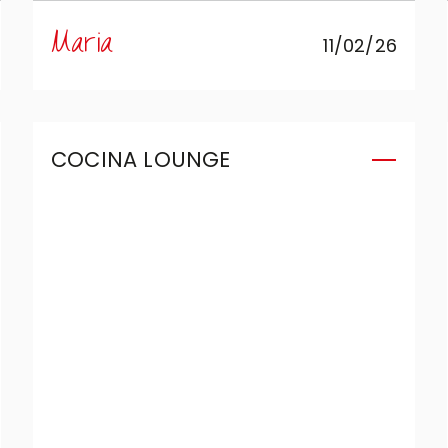
dar vida, en un espacio pequeño,
Maria
11/02/26
a la cocina que deseábamos:
completa, funcional y capaz de
combinar estética y diseño sin
renunciar a nada.
COCINA LOUNGE