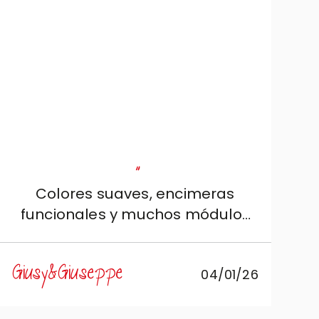
"
Colores suaves, encimeras
funcionales y muchos módulos
contenedores: ¡es la cocina que
queríamos!
Giusy&Giuseppe
04/01/26