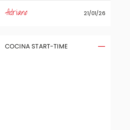
a la diseñadora Luisella de
Adriano
21/01/26
Accrippa Arredamenti, que ha
sabido plasmar a la perfección
mi idea de cocina en una Veneta
Cucine.
COCINA START-TIME