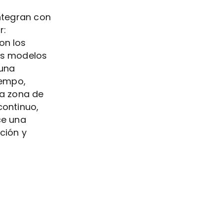
integran con
r:
on los
os modelos
 una
iempo,
la zona de
continuo,
ce una
ción y