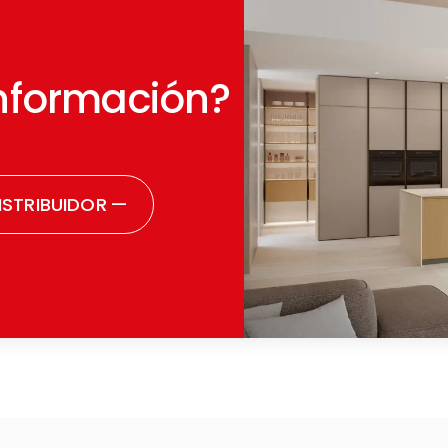
nformación?
STRIBUIDOR
—