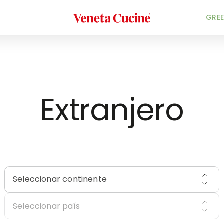
Veneta Cucine
INICIO
/
DISTRIBUIDORES
/
EXTRANJERO
GREE
Extranjero
Seleccionar continente
Seleccionar país