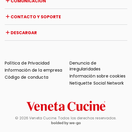
COMUNICACIÓN
Certificaciones
Extranjero
Iniciativas de distribuidores
Revista
CONTACTO Y SOPORTE
Noticias
Reseña de prensa
Contacto
DESCARGAR
Garantía
Soporte post-venta
Catálogos
FAQ
Manuales de uso y mantenimiento
Consejos de mantenimiento
Política de Privacidad
Denuncia de
irregularidades
Información de la empresa
Información sobre cookies
Código de conducta
Netiquette Social Network
© 2026 Veneta Cucine. Todos los derechos reservados.