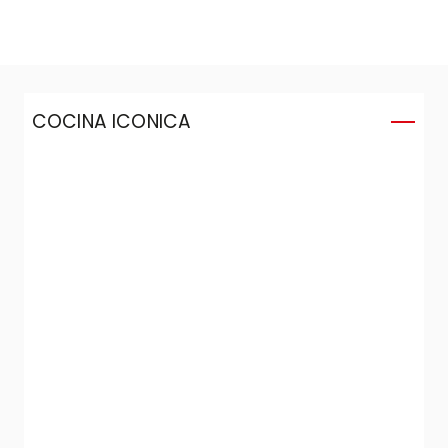
COCINA ICONICA
C