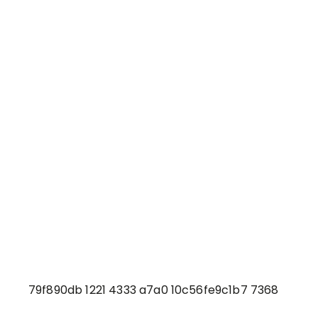
79f890db 1221 4333 a7a0 10c56fe9c1b7 7368