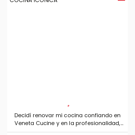
COCINA ICONICA
C
"
Decidí renovar mi cocina confiando en
Veneta Cucine y en la profesionalidad,
seriedad y experiencia de Mobili Zugaro, y