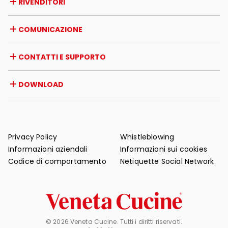
RIVENDITORI
Premi e riconoscimenti
Opportunità di lavoro
Italia
COMUNICAZIONE
Certificazioni
Estero
Iniziative dei rivenditori
Magazine
CONTATTI E SUPPORTO
News
Rassegna stampa
Contatti
DOWNLOAD
Garanzia
Supporto post-vendita
Cataloghi
FAQ
Manuali d'uso e manutenzione
Consigli di manutenzione
Privacy Policy
Whistleblowing
Informazioni aziendali
Informazioni sui cookies
Codice di comportamento
Netiquette Social Network
© 2026 Veneta Cucine. Tutti i diritti riservati.