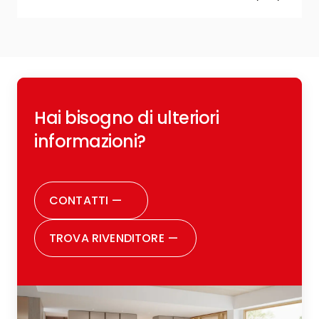
R
Hai bisogno di ulteriori
c
o
informazioni?
r
CONTATTI
—
TROVA RIVENDITORE
—