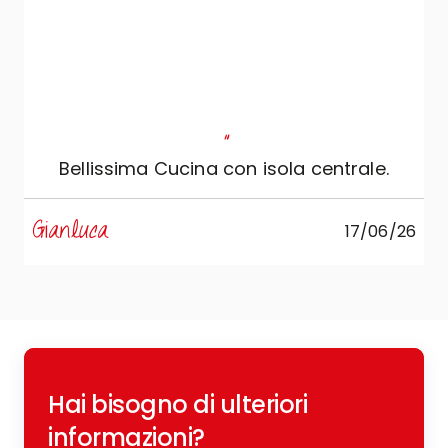
"
Bellissima Cucina con isola centrale.
s
Gianluca
17/06/26
R
Hai bisogno di ulteriori
c
o
informazioni?