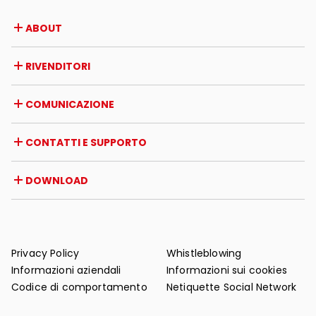
ABOUT
Azienda
RIVENDITORI
Premi e riconoscimenti
Opportunità di lavoro
Italia
COMUNICAZIONE
Certificazioni
Estero
Iniziative dei rivenditori
Magazine
CONTATTI E SUPPORTO
News
Rassegna stampa
Contatti
DOWNLOAD
Garanzia
Supporto post-vendita
Cataloghi
FAQ
Manuali d'uso e manutenzione
Consigli di manutenzione
Privacy Policy
Whistleblowing
Informazioni aziendali
Informazioni sui cookies
Codice di comportamento
Netiquette Social Network