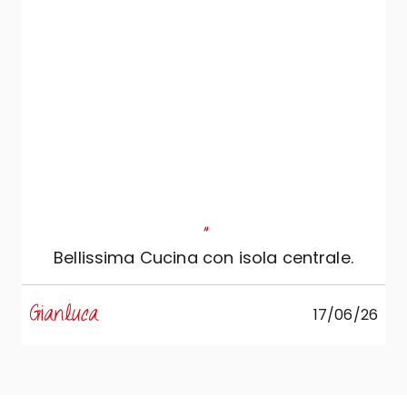
"
Bellissima Cucina con isola centrale.
s
Gianluca
17/06/26
R