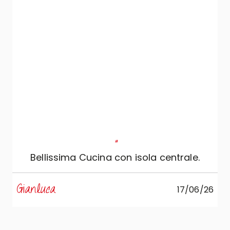
"
Bellissima Cucina con isola centrale.
s
Gianluca
17/06/26
R