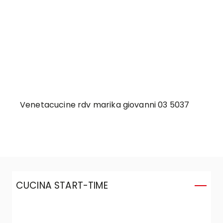
Venetacucine rdv marika giovanni 03 5037
CUCINA START-TIME
C