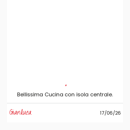
"
Bellissima Cucina con isola centrale.
s
Gianluca
17/06/26
R