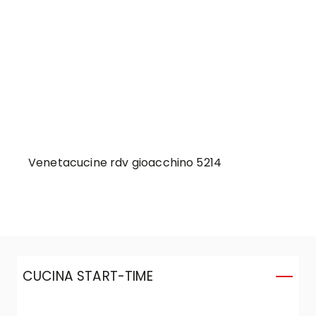
Venetacucine rdv gioacchino 5214
CUCINA START-TIME
C