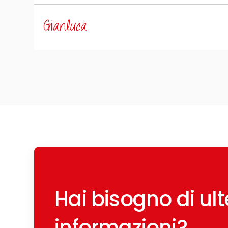
Gianluca
Hai bisogno di ulte
informazioni?