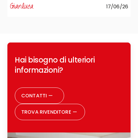
Gianluca
17/06/26
R
Hai bisogno di ulteriori
c
o
informazioni?
r
CONTATTI
—
TROVA RIVENDITORE
—