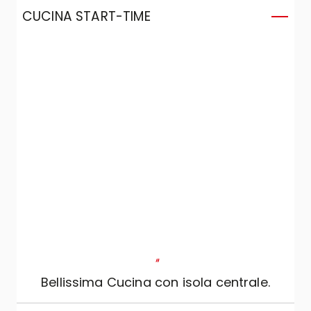
CUCINA START-TIME
C
"
Bellissima Cucina con isola centrale.
s