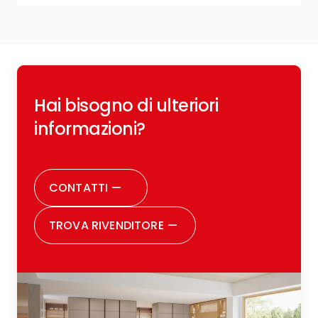
R
Hai bisogno di ulteriori
c
o
informazioni?
r
CONTATTI
—
TROVA RIVENDITORE
—