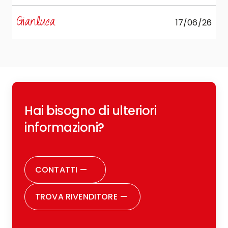
s
Gianluca
17/06/26
R
Hai bisogno di ulteriori
c
o
informazioni?
r
CONTATTI
—
TROVA RIVENDITORE
—