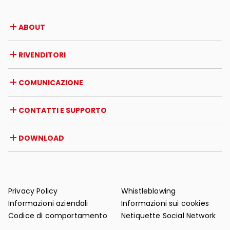
ABOUT
Azienda
RIVENDITORI
Premi e riconoscimenti
Opportunità di lavoro
Italia
COMUNICAZIONE
Certificazioni
Estero
Iniziative dei rivenditori
Magazine
CONTATTI E SUPPORTO
News
Rassegna stampa
Contatti
DOWNLOAD
Garanzia
Supporto post-vendita
Cataloghi
FAQ
Manuali d'uso e manutenzione
Consigli di manutenzione
Privacy Policy
Whistleblowing
Informazioni aziendali
Informazioni sui cookies
Codice di comportamento
Netiquette Social Network