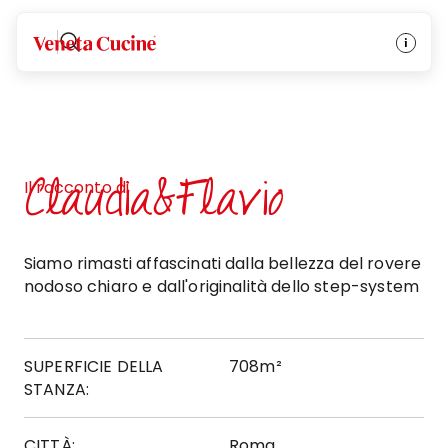
Veneta Cucine
Claudia&Flavio
Il racconto di
Siamo rimasti affascinati dalla bellezza del rovere
nodoso chiaro e dall'originalità dello step-system
SUPERFICIE DELLA
708m²
STANZA:
CITTÀ:
Roma