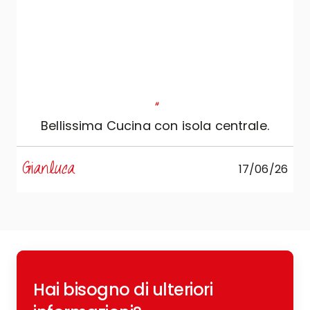
"
Bellissima Cucina con isola centrale.
s
Gianluca
17/06/26
R
Hai bisogno di ulteriori
c
o