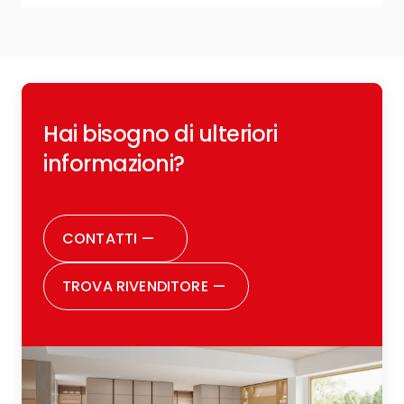
R
Hai bisogno di ulteriori
c
o
informazioni?
r
CONTATTI
—
TROVA RIVENDITORE
—