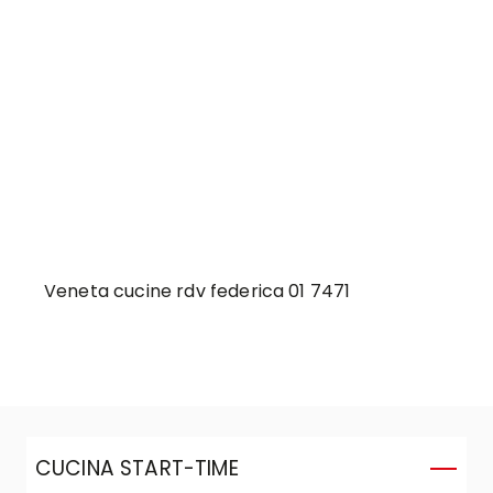
Veneta cucine rdv federica 01 7471
CUCINA START-TIME
C