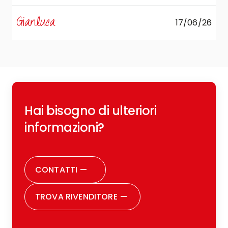
s
Gianluca
17/06/26
R
Hai bisogno di ulteriori
c
o
informazioni?
r
CONTATTI
—
TROVA RIVENDITORE
—